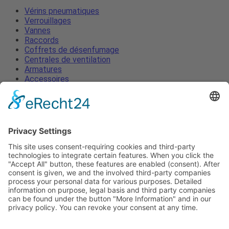
Vérins pneumatiques
Verrouillages
Vannes
Raccords
Coffrets de désenfumage
Centrales de ventilation
Armatures
Accessoires
Vérins pneumatiques
Verrouillages
Vannes
Raccords
Coffrets de désenfumage
Centrales de ventilation
Armatures
Accessoires
Mentions légales
Protection des données
Termes et Conditions
Actualités
Contacter