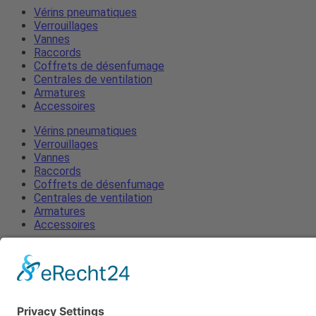
Vérins pneumatiques
Verrouillages
Vannes
Raccords
Coffrets de désenfumage
Centrales de ventilation
Armatures
Accessoires
Vérins pneumatiques
Verrouillages
Vannes
Raccords
Coffrets de désenfumage
Centrales de ventilation
Armatures
Accessoires
Mentions légales
Protection des données
Termes et Conditions
Actualités
Contacter