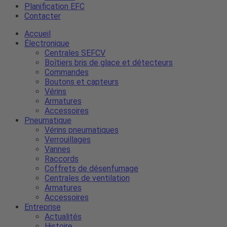
Planification EFC
Contacter
Accueil
Électronique
Centrales SEFCV
Boîtiers bris de glace et détecteurs
Commandes
Boutons et capteurs
Vérins
Armatures
Accessoires
Pneumatique
Vérins pneumatiques
Verrouillages
Vannes
Raccords
Coffrets de désenfumage
Centrales de ventilation
Armatures
Accessoires
Entreprise
Actualités
Histoire