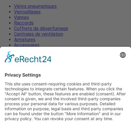
Vérins pneumatiques
Verrouillages
Vannes
Raccords
Coffrets de désenfumage
Centrales de ventilation
Armatures
Accessoires
Vérins pneumatiques
Verrouillages
Vannes
Raccords
Coffrets de désenfumage
Centrales de ventilation
Armatures
Accessoires
Mentions légales
Protection des données
Termes et Conditions
Actualités
Contacter