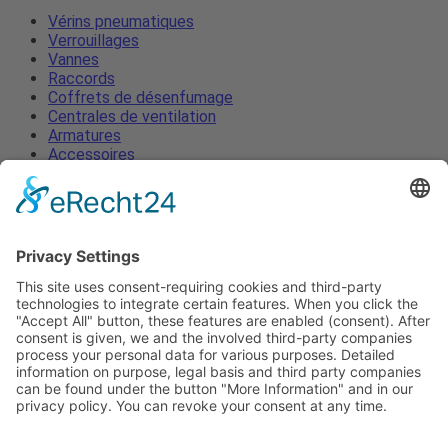
Vérins pneumatiques
Verrouillages
Vannes
Raccords
Coffrets de désenfumage
Centrales de ventilation
Armatures
Accessoires
Vérins pneumatiques
Verrouillages
Vannes
Raccords
Coffrets de désenfumage
Centrales de ventilation
Armatures
Accessoires
Mentions légales
Protection des données
Termes et Conditions
Actualités
Contacter