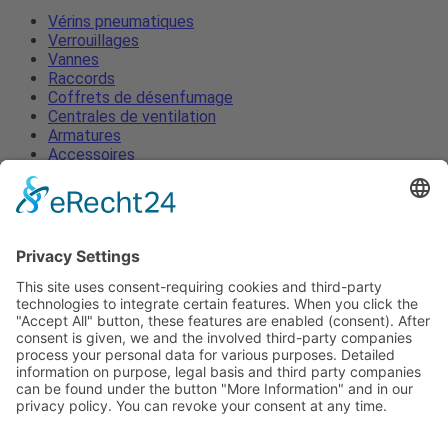
Vérins pneumatiques
Verrouillages
Vannes
Raccords
Coffrets de désenfumage
Centrales de ventilation
Armatures
Accessoires
Vérins pneumatiques
Verrouillages
Vannes
Raccords
Coffrets de désenfumage
Centrales de ventilation
Armatures
Accessoires
Mentions légales
Protection des données
Termes et Conditions
Actualités
Contacter