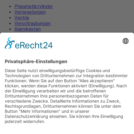
Pneumatikzylinder
Verriegelungen
Ventile
Verschraubungen
Alarmkästen
Lüftungszentralen
Öffnungsbeschläge
Zubehör
Pneumatikzylinder
Verriegelungen
Ventile
Verschraubungen
Alarmkästen
Lüftungszentralen
Öffnungsbeschläge
Zubehör
Impressum
Datenschutzerklärung
AGB
News
Kontakt